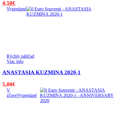
Pôvodná
Aktuálna
4,50
€
cena
cena
Vypredané
bola:
je:
5,50€.
4,50€.
Rýchly náhľad
Viac info
ANASTASIA KUZMINA 2020-1
5,00
€
V
zľave
Vypredané