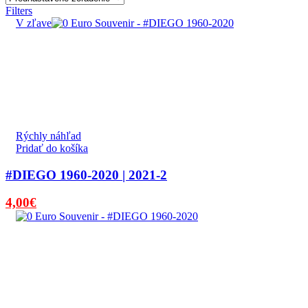
Filters
V zľave
Rýchly náhľad
Pridať do košíka
#DIEGO 1960-2020 | 2021-2
Pôvodná
Aktuálna
4,00
€
cena
cena
bola:
je:
4,50€.
4,00€.