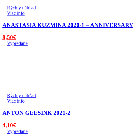
Rýchly náhľad
Viac info
ANASTASIA KUZMINA 2020-1 – ANNIVERSARY
Pôvodná
Aktuálna
8,50
€
cena
cena
Vypredané
bola:
je:
10,00€.
8,50€.
Rýchly náhľad
Viac info
ANTON GEESINK 2021-2
4,10
€
Vypredané