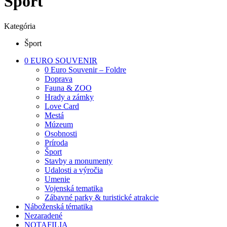
Šport
Kategória
Šport
0 EURO SOUVENIR
0 Euro Souvenir – Foldre
Doprava
Fauna & ZOO
Hrady a zámky
Love Card
Mestá
Múzeum
Osobnosti
Príroda
Šport
Stavby a monumenty
Udalosti a výročia
Umenie
Vojenská tematika
Zábavné parky & turistické atrakcie
Náboženská tématika
Nezaradené
NOTAFILIA