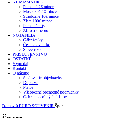
NUMIZMATIKA
Pamätné 2€ mince
Mosadzné 5€ mince
Strieborné 10€ mince
Zlaté 100€ mince
Pamätné listy
Zlato a striebro
NOTAFILIA
Gábrišovky
Československo
Slovensko
PRÍSLUŠENSTVO
OSTATNÉ
Výpredaj
Kontakt
O nákupe
Sledovanie objednávky
Doprava
Platba
Všeobecné obchodné podmienky
Ochrana osobných údajov
Domov
0 EURO SOUVENIR
Šport