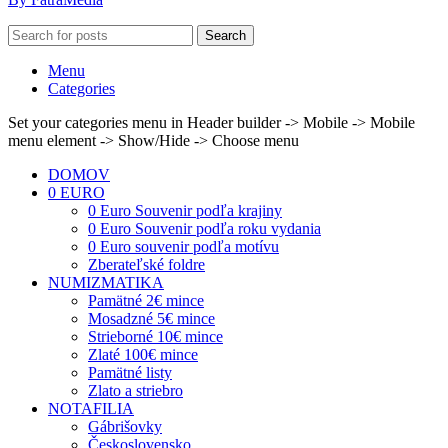
Search
Menu
Categories
Set your categories menu in Header builder -> Mobile -> Mobile
menu element -> Show/Hide -> Choose menu
DOMOV
0 EURO
0 Euro Souvenir podľa krajiny
0 Euro Souvenir podľa roku vydania
0 Euro souvenir podľa motívu
Zberateľské foldre
NUMIZMATIKA
Pamätné 2€ mince
Mosadzné 5€ mince
Strieborné 10€ mince
Zlaté 100€ mince
Pamätné listy
Zlato a striebro
NOTAFILIA
Gábrišovky
Československo