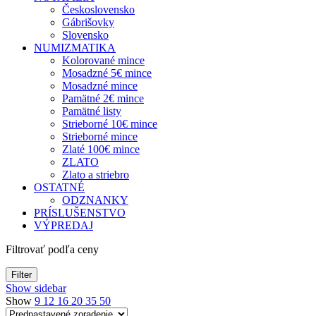
Československo
Gábrišovky
Slovensko
NUMIZMATIKA
Kolorované mince
Mosadzné 5€ mince
Mosadzné mince
Pamätné 2€ mince
Pamätné listy
Strieborné 10€ mince
Strieborné mince
Zlaté 100€ mince
ZLATO
Zlato a striebro
OSTATNÉ
ODZNANKY
PRÍSLUŠENSTVO
VÝPREDAJ
Filtrovať podľa ceny
Filter
Show sidebar
Show
9
12
16
20
35
50