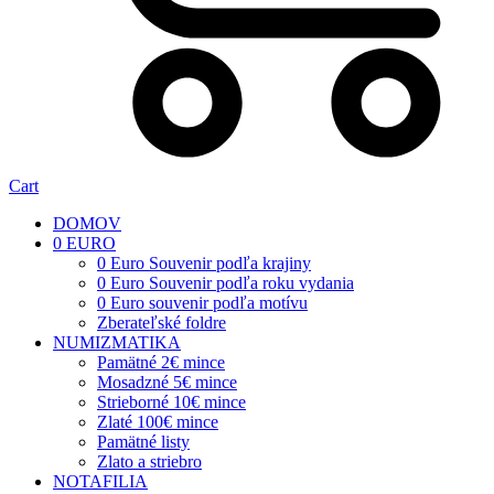
Cart
DOMOV
0 EURO
0 Euro Souvenir podľa krajiny
0 Euro Souvenir podľa roku vydania
0 Euro souvenir podľa motívu
Zberateľské foldre
NUMIZMATIKA
Pamätné 2€ mince
Mosadzné 5€ mince
Strieborné 10€ mince
Zlaté 100€ mince
Pamätné listy
Zlato a striebro
NOTAFILIA