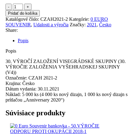
množstvo
30.
Pridať do košíka
VÝROČÍ
Katalógové číslo:
CZAH2021-2
Kategórie:
0 EURO
ZALOŽENÍ
SOUVENIR
,
Udalosti a výročia
Značky:
2021
,
Česko
VISEGRÁDSKÉ
Share:
SKUPINY
2021-
Popis
2
Popis
30. VÝROČÍ ZALOŽENÍ VISEGRÁDSKÉ SKUPINY (30.
VÝROČIE ZALOŽENIA VYŠEHRADSKEJ SKUPINY
(V4))
Označenie: CZAH 2021-2
Krajina: Česko
Dátum vydania: 30.11.2021
Náklad: 5 000 ks (4 000 ks nový dizajn, 1 000 ks nový dizajn s
prítlačou „Anniversary 2020“)
Súvisiace produkty