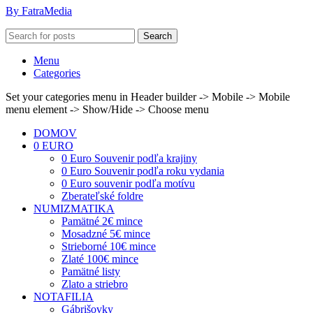
By FatraMedia
Search
Menu
Categories
Set your categories menu in Header builder -> Mobile -> Mobile
menu element -> Show/Hide -> Choose menu
DOMOV
0 EURO
0 Euro Souvenir podľa krajiny
0 Euro Souvenir podľa roku vydania
0 Euro souvenir podľa motívu
Zberateľské foldre
NUMIZMATIKA
Pamätné 2€ mince
Mosadzné 5€ mince
Strieborné 10€ mince
Zlaté 100€ mince
Pamätné listy
Zlato a striebro
NOTAFILIA
Gábrišovky