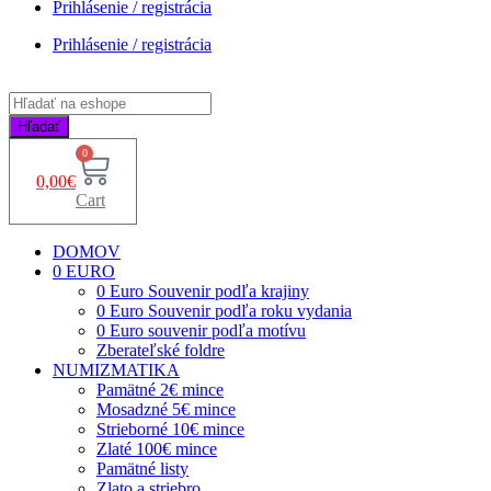
Prihlásenie / registrácia
Prihlásenie / registrácia
Products
search
Hľadať
0
0,00
€
Cart
DOMOV
0 EURO
0 Euro Souvenir podľa krajiny
0 Euro Souvenir podľa roku vydania
0 Euro souvenir podľa motívu
Zberateľské foldre
NUMIZMATIKA
Pamätné 2€ mince
Mosadzné 5€ mince
Strieborné 10€ mince
Zlaté 100€ mince
Pamätné listy
Zlato a striebro