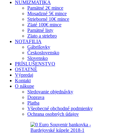
NUMIZMATIKA
Pamätné 2€ mince
Mosadzné 5€ mince
Strieborné 10€ mince
Zlaté 100€ mince
Pamätné listy
Zlato a striebro
NOTAFILIA
Gábrišovky
Československo
Slovensko
PRÍSLUŠENSTVO
OSTATNÉ
Výpredaj
Kontakt
O nákupe
Sledovanie objednávky
Doprava
Platba
Všeobecné obchodné podmienky
Ochrana osobných údajov