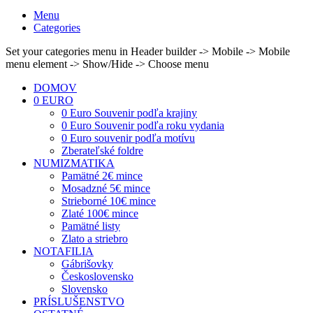
Menu
Categories
Set your categories menu in Header builder -> Mobile -> Mobile
menu element -> Show/Hide -> Choose menu
DOMOV
0 EURO
0 Euro Souvenir podľa krajiny
0 Euro Souvenir podľa roku vydania
0 Euro souvenir podľa motívu
Zberateľské foldre
NUMIZMATIKA
Pamätné 2€ mince
Mosadzné 5€ mince
Strieborné 10€ mince
Zlaté 100€ mince
Pamätné listy
Zlato a striebro
NOTAFILIA
Gábrišovky
Československo
Slovensko
PRÍSLUŠENSTVO