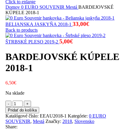
Click to enlarge
Domov
0 EURO SOUVENIR
Mestá
BARDEJOVSKÉ
KÚPELE 2018-1
33,00
€
BELIANSKA JASKYŇA 2018-1
Back to products
5,00
€
ŠTRBSKÉ PLESO 2019-2
BARDEJOVSKÉ KÚPELE
2018-1
6,50
€
Na sklade
množstvo
BARDEJOVSKÉ
Pridať do košíka
KÚPELE
Katalógové číslo:
EEAU2018-1
Kategórie:
0 EURO
2018-
SOUVENIR
,
Mestá
Značky:
2018
,
Slovensko
1
Share: