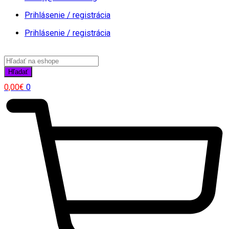
Prihlásenie / registrácia
Prihlásenie / registrácia
Products
search
Hľadať
0,00
€
0