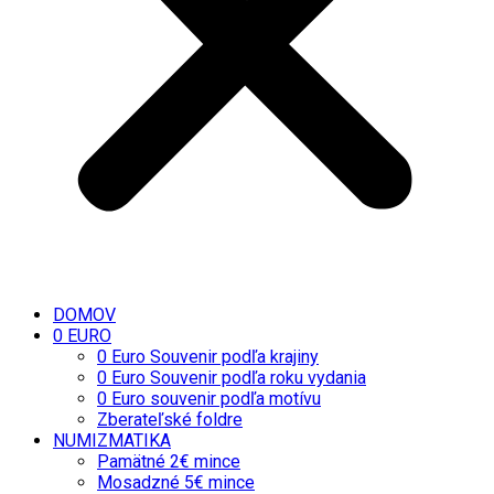
DOMOV
0 EURO
0 Euro Souvenir podľa krajiny
0 Euro Souvenir podľa roku vydania
0 Euro souvenir podľa motívu
Zberateľské foldre
NUMIZMATIKA
Pamätné 2€ mince
Mosadzné 5€ mince