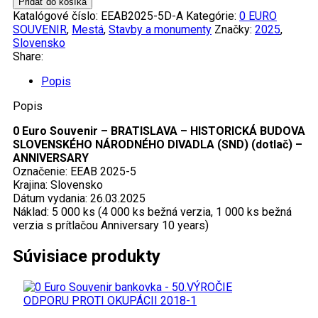
Pridať do košíka
2025-
Katalógové číslo:
EEAB2025-5D-A
Kategórie:
0 EURO
5
SOUVENIR
,
Mestá
,
Stavby a monumenty
Značky:
2025
,
–
Slovensko
HISTORICKÁ
Share:
BUDOVA
SND
Popis
(dotlač)
Popis
–
ANNIVERSARY
0 Euro Souvenir – BRATISLAVA – HISTORICKÁ BUDOVA
SLOVENSKÉHO NÁRODNÉHO DIVADLA (SND) (dotlač) –
ANNIVERSARY
Označenie: EEAB 2025-5
Krajina: Slovensko
Dátum vydania: 26.03.2025
Náklad: 5 000 ks (4 000 ks bežná verzia, 1 000 ks bežná
verzia s prítlačou Anniversary 10 years)
Súvisiace produkty