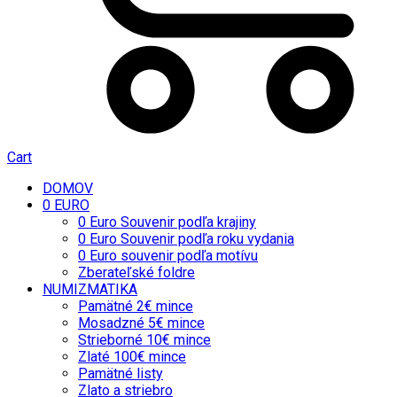
Cart
DOMOV
0 EURO
0 Euro Souvenir podľa krajiny
0 Euro Souvenir podľa roku vydania
0 Euro souvenir podľa motívu
Zberateľské foldre
NUMIZMATIKA
Pamätné 2€ mince
Mosadzné 5€ mince
Strieborné 10€ mince
Zlaté 100€ mince
Pamätné listy
Zlato a striebro