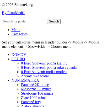
© 2026 Zberatel.org
By FatraMedia
Search
Menu
Categories
Set your categories menu in Header builder -> Mobile -> Mobile
menu element -> Show/Hide -> Choose menu
DOMOV
0 EURO
0 Euro Souvenir podľa krajiny
0 Euro Souvenir podľa roku vydania
0 Euro souvenir podľa motívu
Zberateľské foldre
NUMIZMATIKA
Pamätné 2€ mince
Mosadzné 5€ mince
Strieborné 10€ mince
Zlaté 100€ mince
Pamätné listy
Zlato a striebro