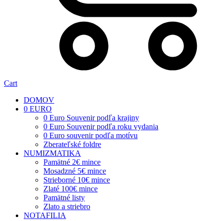
Cart
DOMOV
0 EURO
0 Euro Souvenir podľa krajiny
0 Euro Souvenir podľa roku vydania
0 Euro souvenir podľa motívu
Zberateľské foldre
NUMIZMATIKA
Pamätné 2€ mince
Mosadzné 5€ mince
Strieborné 10€ mince
Zlaté 100€ mince
Pamätné listy
Zlato a striebro
NOTAFILIA