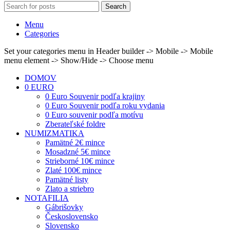
Search
Menu
Categories
Set your categories menu in Header builder -> Mobile -> Mobile
menu element -> Show/Hide -> Choose menu
DOMOV
0 EURO
0 Euro Souvenir podľa krajiny
0 Euro Souvenir podľa roku vydania
0 Euro souvenir podľa motívu
Zberateľské foldre
NUMIZMATIKA
Pamätné 2€ mince
Mosadzné 5€ mince
Strieborné 10€ mince
Zlaté 100€ mince
Pamätné listy
Zlato a striebro
NOTAFILIA
Gábrišovky
Československo
Slovensko