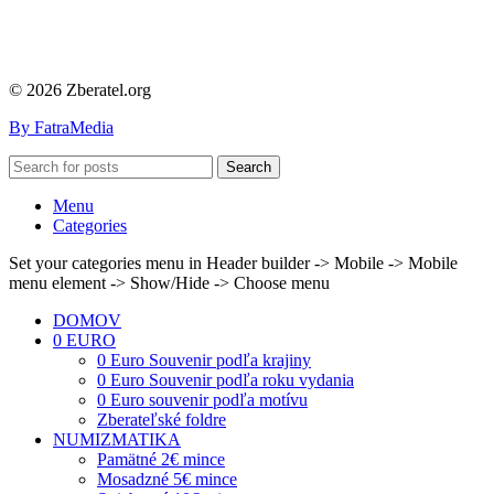
© 2026 Zberatel.org
By FatraMedia
Search
Menu
Categories
Set your categories menu in Header builder -> Mobile -> Mobile
menu element -> Show/Hide -> Choose menu
DOMOV
0 EURO
0 Euro Souvenir podľa krajiny
0 Euro Souvenir podľa roku vydania
0 Euro souvenir podľa motívu
Zberateľské foldre
NUMIZMATIKA
Pamätné 2€ mince
Mosadzné 5€ mince