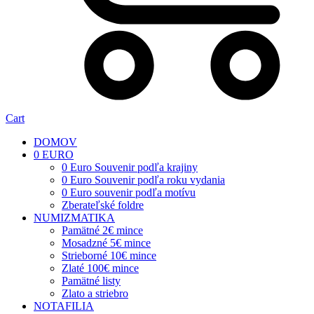
Cart
DOMOV
0 EURO
0 Euro Souvenir podľa krajiny
0 Euro Souvenir podľa roku vydania
0 Euro souvenir podľa motívu
Zberateľské foldre
NUMIZMATIKA
Pamätné 2€ mince
Mosadzné 5€ mince
Strieborné 10€ mince
Zlaté 100€ mince
Pamätné listy
Zlato a striebro
NOTAFILIA