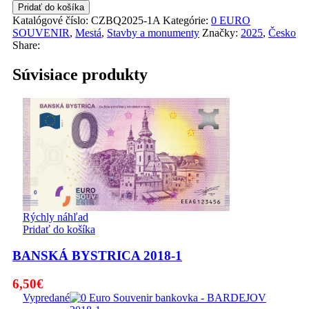
množstvo
Pridať do košíka
HRADEC
Katalógové číslo:
CZBQ2025-1A
Kategórie:
0 EURO
KRÁLOVÉ
SOUVENIR
,
Mestá
,
Stavby a monumenty
Značky:
2025
,
Česko
2025-
Share:
1
–
Súvisiace produkty
ANNIVERSARY
Rýchly náhľad
Pridať do košíka
BANSKÁ BYSTRICA 2018-1
6,50
€
Vypredané