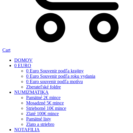
Cart
DOMOV
0 EURO
0 Euro Souvenir podľa krajiny
0 Euro Souvenir podľa roku vydania
0 Euro souvenir podľa motívu
Zberateľské foldre
NUMIZMATIKA
Pamätné 2€ mince
Mosadzné 5€ mince
Strieborné 10€ mince
Zlaté 100€ mince
Pamätné listy
Zlato a striebro
NOTAFILIA