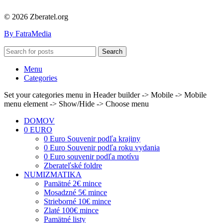
© 2026 Zberatel.org
By FatraMedia
Search
Menu
Categories
Set your categories menu in Header builder -> Mobile -> Mobile
menu element -> Show/Hide -> Choose menu
DOMOV
0 EURO
0 Euro Souvenir podľa krajiny
0 Euro Souvenir podľa roku vydania
0 Euro souvenir podľa motívu
Zberateľské foldre
NUMIZMATIKA
Pamätné 2€ mince
Mosadzné 5€ mince
Strieborné 10€ mince
Zlaté 100€ mince
Pamätné listy