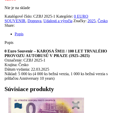
Nie je na sklade
Katalógové číslo:
CZBJ 2025-1
Kategórie:
0 EURO
SOUVENIR
,
Doprava
,
Udalosti a výročia
Značky:
2025
,
Česko
Share:
Popis
Popis
0 Euro Souvenir – KAROSA ŠM11 / 100 LET TRVALÉHO
PROVOZU AUTOBUSŮ V PRAZE (1925–2025)
Označenie: CZBJ 2025-1
Krajina: Česko
Dátum vydania: 22.03.2025
Náklad: 5 000 ks (4 000 ks bežná verzia, 1 000 ks bežná verzia s
prítlačou Anniversary 10 years)
Súvisiace produkty