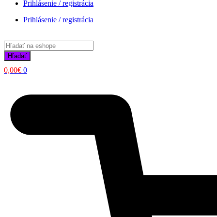
Prihlásenie / registrácia
Prihlásenie / registrácia
Products
search
Hľadať
0,00
€
0