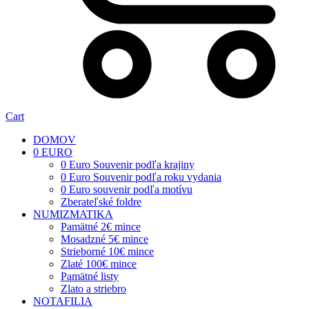
Cart
DOMOV
0 EURO
0 Euro Souvenir podľa krajiny
0 Euro Souvenir podľa roku vydania
0 Euro souvenir podľa motívu
Zberateľské foldre
NUMIZMATIKA
Pamätné 2€ mince
Mosadzné 5€ mince
Strieborné 10€ mince
Zlaté 100€ mince
Pamätné listy
Zlato a striebro
NOTAFILIA