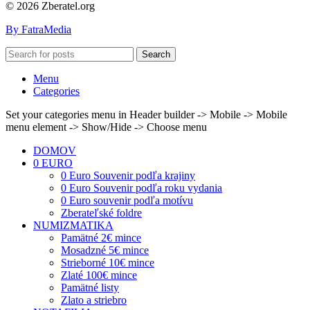
© 2026 Zberatel.org
By FatraMedia
Search
Menu
Categories
Set your categories menu in Header builder -> Mobile -> Mobile
menu element -> Show/Hide -> Choose menu
DOMOV
0 EURO
0 Euro Souvenir podľa krajiny
0 Euro Souvenir podľa roku vydania
0 Euro souvenir podľa motívu
Zberateľské foldre
NUMIZMATIKA
Pamätné 2€ mince
Mosadzné 5€ mince
Strieborné 10€ mince
Zlaté 100€ mince
Pamätné listy
Zlato a striebro