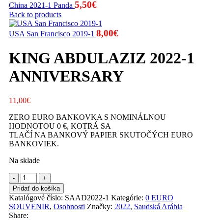
5,50
€
China 2021-1 Panda
Back to products
8,00
€
USA San Francisco 2019-1
KING ABDULAZIZ 2022-1
ANNIVERSARY
11,00
€
ZERO EURO BANKOVKA S NOMINÁLNOU
HODNOTOU 0 €, KOTRÁ SA
TLAČÍ NA BANKOVÝ PAPIER SKUTOČÝCH EURO
BANKOVIEK.
Na sklade
množstvo
KING
Pridať do košíka
ABDULAZIZ
Katalógové číslo:
SAAD2022-1
Kategórie:
0 EURO
2022-
SOUVENIR
,
Osobnosti
Značky:
2022
,
Saudská Arábia
1
Share: