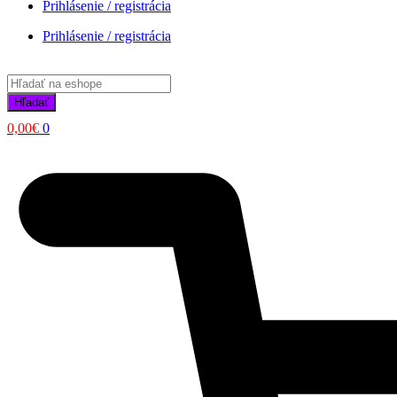
Prihlásenie / registrácia
Prihlásenie / registrácia
Products
search
Hľadať
0,00
€
0