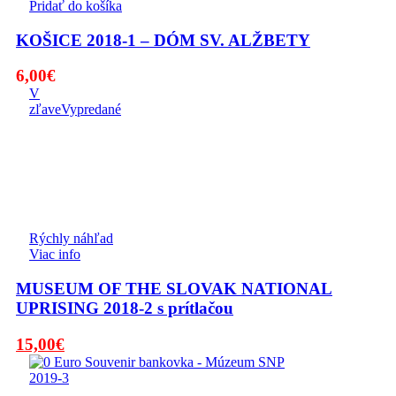
Pridať do košíka
KOŠICE 2018-1 – DÓM SV. ALŽBETY
6,00
€
V
zľave
Vypredané
Rýchly náhľad
Viac info
MUSEUM OF THE SLOVAK NATIONAL
UPRISING 2018-2 s prítlačou
Pôvodná
Aktuálna
15,00
€
cena
cena
bola:
je: