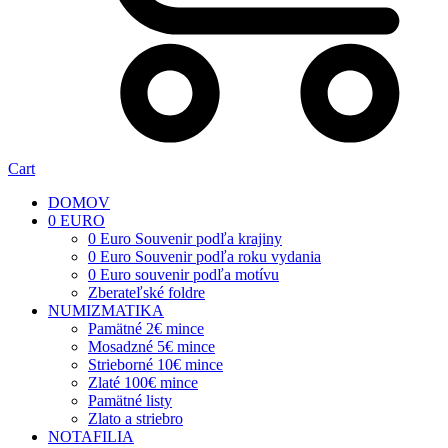
Cart
DOMOV
0 EURO
0 Euro Souvenir podľa krajiny
0 Euro Souvenir podľa roku vydania
0 Euro souvenir podľa motívu
Zberateľské foldre
NUMIZMATIKA
Pamätné 2€ mince
Mosadzné 5€ mince
Strieborné 10€ mince
Zlaté 100€ mince
Pamätné listy
Zlato a striebro
NOTAFILIA