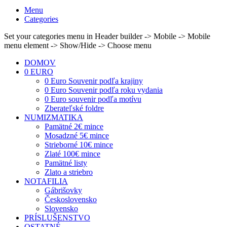
Menu
Categories
Set your categories menu in Header builder -> Mobile -> Mobile
menu element -> Show/Hide -> Choose menu
DOMOV
0 EURO
0 Euro Souvenir podľa krajiny
0 Euro Souvenir podľa roku vydania
0 Euro souvenir podľa motívu
Zberateľské foldre
NUMIZMATIKA
Pamätné 2€ mince
Mosadzné 5€ mince
Strieborné 10€ mince
Zlaté 100€ mince
Pamätné listy
Zlato a striebro
NOTAFILIA
Gábrišovky
Československo
Slovensko
PRÍSLUŠENSTVO
OSTATNÉ