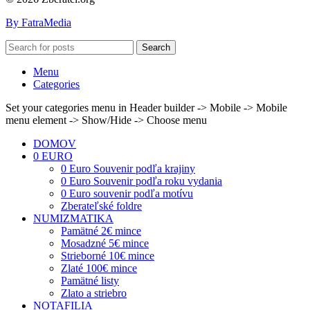
By FatraMedia
Search
Menu
Categories
Set your categories menu in Header builder -> Mobile -> Mobile
menu element -> Show/Hide -> Choose menu
DOMOV
0 EURO
0 Euro Souvenir podľa krajiny
0 Euro Souvenir podľa roku vydania
0 Euro souvenir podľa motívu
Zberateľské foldre
NUMIZMATIKA
Pamätné 2€ mince
Mosadzné 5€ mince
Strieborné 10€ mince
Zlaté 100€ mince
Pamätné listy
Zlato a striebro
NOTAFILIA