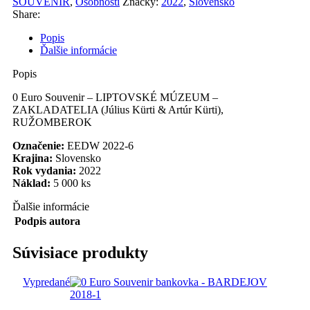
SOUVENIR
,
Osobnosti
Značky:
2022
,
Slovensko
2022-
Share:
6
Popis
Ďalšie informácie
Popis
0 Euro Souvenir – LIPTOVSKÉ MÚZEUM –
ZAKLADATELIA (Július Kürti & Artúr Kürti),
RUŽOMBEROK
Označenie:
EEDW 2022-6
Krajina:
Slovensko
Rok vydania:
2022
Náklad:
5 000 ks
Ďalšie informácie
Podpis autora
Súvisiace produkty
Vypredané