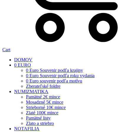
Cart
DOMOV
0 EURO
0 Euro Souvenir podľa krajiny
0 Euro Souvenir podľa roku vydania
0 Euro souvenir podľa motívu
Zberateľské foldre
NUMIZMATIKA
Pamätné 2€ mince
Mosadzné 5€ mince
Strieborné 10€ mince
Zlaté 100€ mince
Pamätné listy
Zlato a striebro
NOTAFILIA