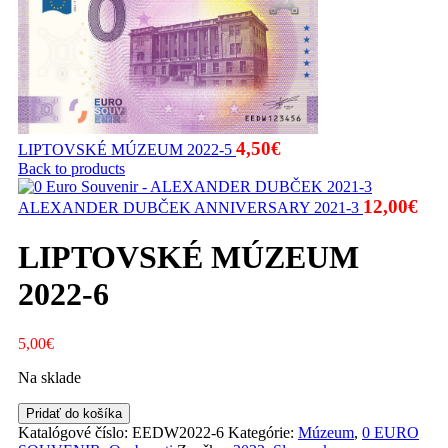
4,50
€
LIPTOVSKÉ MÚZEUM 2022-5
Back to products
12,00
€
ALEXANDER DUBČEK ANNIVERSARY 2021-3
LIPTOVSKÉ MÚZEUM
2022-6
5,00
€
Na sklade
množstvo
Pridať do košíka
LIPTOVSKÉ
Katalógové číslo:
EEDW2022-6
Kategórie:
Múzeum
,
0 EURO
MÚZEUM