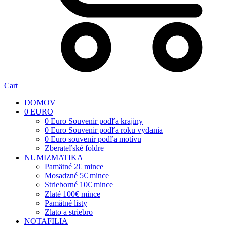
Cart
DOMOV
0 EURO
0 Euro Souvenir podľa krajiny
0 Euro Souvenir podľa roku vydania
0 Euro souvenir podľa motívu
Zberateľské foldre
NUMIZMATIKA
Pamätné 2€ mince
Mosadzné 5€ mince
Strieborné 10€ mince
Zlaté 100€ mince
Pamätné listy
Zlato a striebro
NOTAFILIA