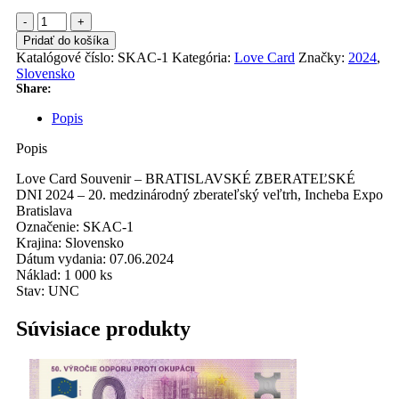
množstvo
LOVE
Pridať do košíka
CARD
Katalógové číslo:
SKAC-1
Kategória:
Love Card
Značky:
2024
,
|
Slovensko
BRATISLAVSKÉ
Share:
ZBERATEĽSKÉ
DNI
Popis
2024
Popis
Love Card Souvenir – BRATISLAVSKÉ ZBERATEĽSKÉ
DNI 2024 – 20. medzinárodný zberateľský veľtrh, Incheba Expo
Bratislava
Označenie: SKAC-1
Krajina: Slovensko
Dátum vydania: 07.06.2024
Náklad: 1 000 ks
Stav: UNC
Súvisiace produkty