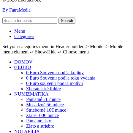
By FatraMedia
Search
Menu
Categories
Set your categories menu in Header builder -> Mobile -> Mobile
menu element -> Show/Hide -> Choose menu
DOMOV
0 EURO
0 Euro Souvenir podľa krajiny
0 Euro Souvenir podľa roku vydania
0 Euro souvenir podľa motívu
Zberateľské foldre
NUMIZMATIKA
Pamätné 2€ mince
Mosadzné 5€ mince
Strieborné 10€ mince
Zlaté 100€ mince
Pamätné listy
Zlato a striebro
NOTAFILIA