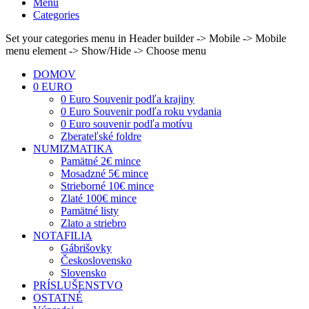
Menu
Categories
Set your categories menu in Header builder -> Mobile -> Mobile
menu element -> Show/Hide -> Choose menu
DOMOV
0 EURO
0 Euro Souvenir podľa krajiny
0 Euro Souvenir podľa roku vydania
0 Euro souvenir podľa motívu
Zberateľské foldre
NUMIZMATIKA
Pamätné 2€ mince
Mosadzné 5€ mince
Strieborné 10€ mince
Zlaté 100€ mince
Pamätné listy
Zlato a striebro
NOTAFILIA
Gábrišovky
Československo
Slovensko
PRÍSLUŠENSTVO
OSTATNÉ