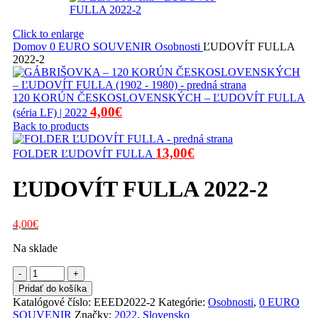
Click to enlarge
Domov
0 EURO SOUVENIR
Osobnosti
ĽUDOVÍT FULLA
2022-2
120 KORÚN ČESKOSLOVENSKÝCH – ĽUDOVÍT FULLA
Pôvodná
Aktuálna
4,00
€
(séria LF) | 2022
cena
cena
Back to products
bola:
je:
Pôvodná
Aktuálna
13,00
€
FOLDER ĽUDOVÍT FULLA
7,00€.
4,00€.
cena
cena
bola:
je:
ĽUDOVÍT FULLA 2022-2
25,00€.
13,00€.
Pôvodná
Aktuálna
4,00
€
cena
cena
Na sklade
bola:
je:
4,50€.
4,00€.
množstvo
ĽUDOVÍT
Pridať do košíka
FULLA
Katalógové číslo:
EEED2022-2
Kategórie:
Osobnosti
,
0 EURO
2022-
SOUVENIR
Značky:
2022
,
Slovensko