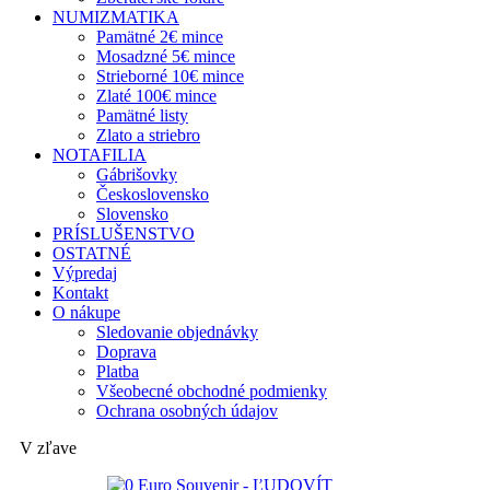
NUMIZMATIKA
Pamätné 2€ mince
Mosadzné 5€ mince
Strieborné 10€ mince
Zlaté 100€ mince
Pamätné listy
Zlato a striebro
NOTAFILIA
Gábrišovky
Československo
Slovensko
PRÍSLUŠENSTVO
OSTATNÉ
Výpredaj
Kontakt
O nákupe
Sledovanie objednávky
Doprava
Platba
Všeobecné obchodné podmienky
Ochrana osobných údajov
V zľave