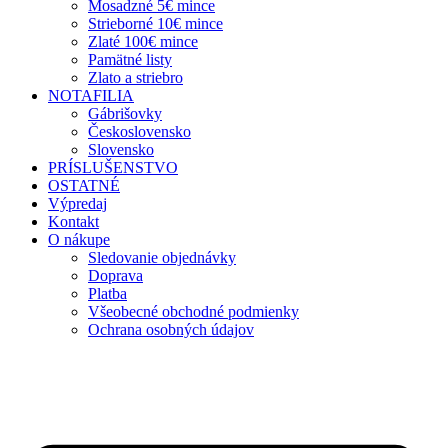
Mosadzné 5€ mince
Strieborné 10€ mince
Zlaté 100€ mince
Pamätné listy
Zlato a striebro
NOTAFILIA
Gábrišovky
Československo
Slovensko
PRÍSLUŠENSTVO
OSTATNÉ
Výpredaj
Kontakt
O nákupe
Sledovanie objednávky
Doprava
Platba
Všeobecné obchodné podmienky
Ochrana osobných údajov