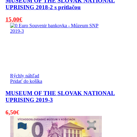
MUSEUM OF THE SLOVAK NATIONAL
UPRISING 2018-2 s prítlačou
Pôvodná
Aktuálna
15,00
€
cena
cena
bola:
je:
19,00€.
15,00€.
Rýchly náhľad
Pridať do košíka
MUSEUM OF THE SLOVAK NATIONAL
UPRISING 2019-3
6,50
€