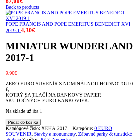
87,00
€
Back to products
POPE FRANCIS AND POPE EMERITUS BENEDICT XVI
4,30
€
2019-1
MINIATUR WUNDERLAND
2017-1
9,90
€
ZERO EURO SUVENÍR S NOMINÁLNOU HODNOTOU 0
€,
KOTRÝ SA TLAČÍ NA BANKOVÝ PAPIER
SKUTOČNÝCH EURO BANKOVIEK.
Na sklade už iba 1
množstvo
Pridať do košíka
MINIATUR
Katalógové číslo:
XEHA-2017-1
Kategórie:
0 EURO
WUNDERLAND
SOUVENIR
,
Stavby a monumenty
,
Zábavné parky & turistické
2017-
atrakcie
Značky:
2017
,
Nemecko