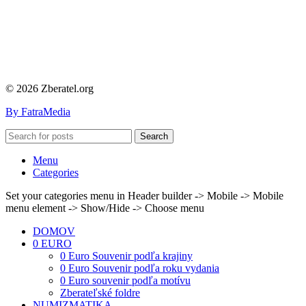
© 2026 Zberatel.org
By FatraMedia
Search
Menu
Categories
Set your categories menu in Header builder -> Mobile -> Mobile
menu element -> Show/Hide -> Choose menu
DOMOV
0 EURO
0 Euro Souvenir podľa krajiny
0 Euro Souvenir podľa roku vydania
0 Euro souvenir podľa motívu
Zberateľské foldre
NUMIZMATIKA