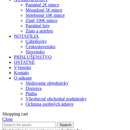
Pamätné 2€ mince
Mosadzné 5€ mince
Strieborné 10€ mince
Zlaté 100€ mince
Pamätné listy
Zlato a striebro
NOTAFILIA
Gábrišovky
Československo
Slovensko
PRÍSLUŠENSTVO
OSTATNÉ
Výpredaj
Kontakt
O nákupe
Sledovanie objednávky
Doprava
Platba
Všeobecné obchodné podmienky
Ochrana osobných údajov
Shopping cart
Close
Search