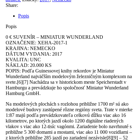
1
Share:
Popis
Popis
0 € SUVENÍR – MINIATUR WUNDERLAND
OZNAČENIE: XEHA-2017-1
KRAJINA: NEMECKO
DÁTUM VYDANIA: 2017
KVALITA: UNC
NÁKLAD: 20.000 KS
POPIS: Podľa Guinessovej knihy rekordov je Miniatur
Wunderland najväčším modelovým železničným komplexom na
svete.[6][7] Nachádza sa v historickom meste Speicherstadt v
Hamburgu a prevádzkuje ho spoločnosť Miniatur Wunderland
Hamburg GmbH.
Na modelových plochách s rozlohou približne 1700 m² sú ako
modelové budovy zastúpené rôzne regióny sveta. Trate v mierke
1:87 majú podľa prevádzkovateľa celkovú dĺžku viac ako 16
kilometrov, po ktorých jazdí okolo 1200 digitálne riadených
vlakov s viac ako 12-tisíc vagónmi. Zariadenie bolo navrhnuté s
približne 5 300 domami a mostami, viac ako 11 000 vozidlami –
z ktorých približne 285 jazdí po zariadení nezávisle[8][9] – 52