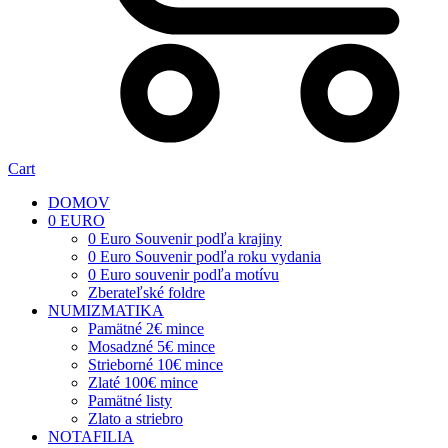
Cart
DOMOV
0 EURO
0 Euro Souvenir podľa krajiny
0 Euro Souvenir podľa roku vydania
0 Euro souvenir podľa motívu
Zberateľské foldre
NUMIZMATIKA
Pamätné 2€ mince
Mosadzné 5€ mince
Strieborné 10€ mince
Zlaté 100€ mince
Pamätné listy
Zlato a striebro
NOTAFILIA