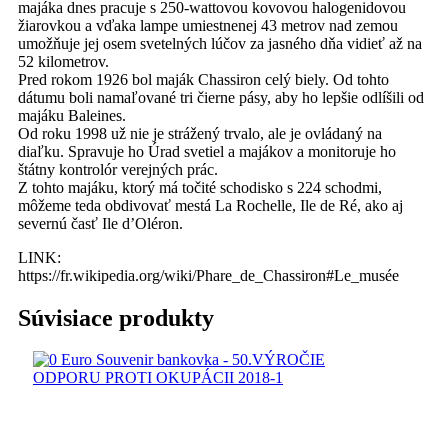
majáka dnes pracuje s 250-wattovou kovovou halogenidovou
žiarovkou a vďaka lampe umiestnenej 43 metrov nad zemou
umožňuje jej osem svetelných lúčov za jasného dňa vidieť až na
52 kilometrov.
Pred rokom 1926 bol maják Chassiron celý biely. Od tohto
dátumu boli namaľované tri čierne pásy, aby ho lepšie odlíšili od
majáku Baleines.
Od roku 1998 už nie je strážený trvalo, ale je ovládaný na
diaľku. Spravuje ho Úrad svetiel a majákov a monitoruje ho
štátny kontrolór verejných prác.
Z tohto majáku, ktorý má točité schodisko s 224 schodmi,
môžeme teda obdivovať mestá La Rochelle, Ile de Ré, ako aj
severnú časť Ile d’Oléron.
LINK:
https://fr.wikipedia.org/wiki/Phare_de_Chassiron#Le_musée
Súvisiace produkty