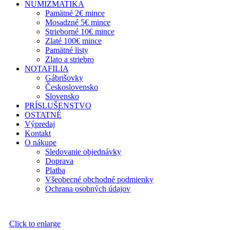
NUMIZMATIKA
Pamätné 2€ mince
Mosadzné 5€ mince
Strieborné 10€ mince
Zlaté 100€ mince
Pamätné listy
Zlato a striebro
NOTAFILIA
Gábrišovky
Československo
Slovensko
PRÍSLUŠENSTVO
OSTATNÉ
Výpredaj
Kontakt
O nákupe
Sledovanie objednávky
Doprava
Platba
Všeobecné obchodné podmienky
Ochrana osobných údajov
Click to enlarge