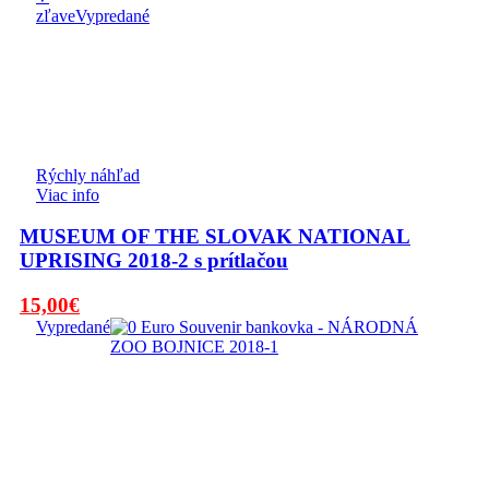
zľave
Vypredané
Rýchly náhľad
Viac info
MUSEUM OF THE SLOVAK NATIONAL
UPRISING 2018-2 s prítlačou
Pôvodná
Aktuálna
15,00
€
cena
cena
Vypredané
bola:
je:
19,00€.
15,00€.