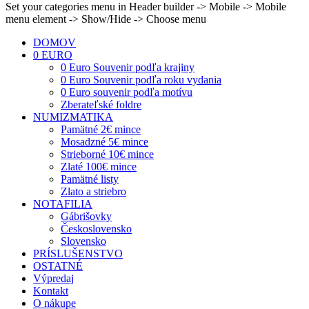
Set your categories menu in Header builder -> Mobile -> Mobile
menu element -> Show/Hide -> Choose menu
DOMOV
0 EURO
0 Euro Souvenir podľa krajiny
0 Euro Souvenir podľa roku vydania
0 Euro souvenir podľa motívu
Zberateľské foldre
NUMIZMATIKA
Pamätné 2€ mince
Mosadzné 5€ mince
Strieborné 10€ mince
Zlaté 100€ mince
Pamätné listy
Zlato a striebro
NOTAFILIA
Gábrišovky
Československo
Slovensko
PRÍSLUŠENSTVO
OSTATNÉ
Výpredaj
Kontakt
O nákupe