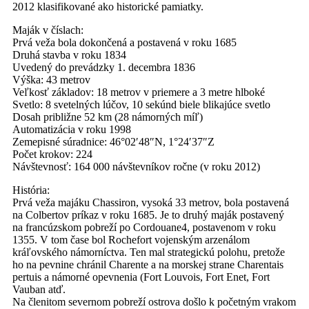
2012 klasifikované ako historické pamiatky.
Maják v číslach:
Prvá veža bola dokončená a postavená v roku 1685
Druhá stavba v roku 1834
Uvedený do prevádzky 1. decembra 1836
Výška: 43 metrov
Veľkosť základov: 18 metrov v priemere a 3 metre hlboké
Svetlo: 8 svetelných lúčov, 10 sekúnd biele blikajúce svetlo
Dosah približne 52 km (28 námorných míľ)
Automatizácia v roku 1998
Zemepisné súradnice: 46°02′48″N, 1°24′37″Z
Počet krokov: 224
Návštevnosť: 164 000 návštevníkov ročne (v roku 2012)
História:
Prvá veža majáku Chassiron, vysoká 33 metrov, bola postavená
na Colbertov príkaz v roku 1685. Je to druhý maják postavený
na francúzskom pobreží po Cordouane4, postavenom v roku
1355. V tom čase bol Rochefort vojenským arzenálom
kráľovského námorníctva. Ten mal strategickú polohu, pretože
ho na pevnine chránil Charente a na morskej strane Charentais
pertuis a námorné opevnenia (Fort Louvois, Fort Enet, Fort
Vauban atď.
Na členitom severnom pobreží ostrova došlo k početným vrakom