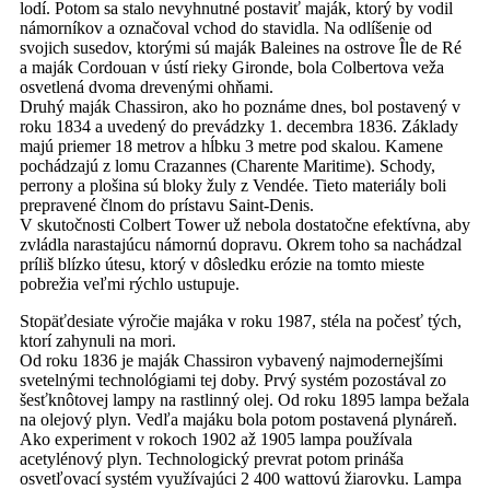
lodí. Potom sa stalo nevyhnutné postaviť maják, ktorý by vodil
námorníkov a označoval vchod do stavidla. Na odlíšenie od
svojich susedov, ktorými sú maják Baleines na ostrove Île de Ré
a maják Cordouan v ústí rieky Gironde, bola Colbertova veža
osvetlená dvoma drevenými ohňami.
Druhý maják Chassiron, ako ho poznáme dnes, bol postavený v
roku 1834 a uvedený do prevádzky 1. decembra 1836. Základy
majú priemer 18 metrov a hĺbku 3 metre pod skalou. Kamene
pochádzajú z lomu Crazannes (Charente Maritime). Schody,
perrony a plošina sú bloky žuly z Vendée. Tieto materiály boli
prepravené člnom do prístavu Saint-Denis.
V skutočnosti Colbert Tower už nebola dostatočne efektívna, aby
zvládla narastajúcu námornú dopravu. Okrem toho sa nachádzal
príliš blízko útesu, ktorý v dôsledku erózie na tomto mieste
pobrežia veľmi rýchlo ustupuje.
Stopäťdesiate výročie majáka v roku 1987, stéla na počesť tých,
ktorí zahynuli na mori.
Od roku 1836 je maják Chassiron vybavený najmodernejšími
svetelnými technológiami tej doby. Prvý systém pozostával zo
šesťknôtovej lampy na rastlinný olej. Od roku 1895 lampa bežala
na olejový plyn. Vedľa majáku bola potom postavená plynáreň.
Ako experiment v rokoch 1902 až 1905 lampa používala
acetylénový plyn. Technologický prevrat potom prináša
osvetľovací systém využívajúci 2 400 wattovú žiarovku. Lampa