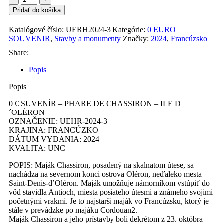
PHARE
Pridať do košíka
DE
CHASSIRON
Katalógové číslo:
UERH2024-3
Kategórie:
0 EURO
-
SOUVENIR
,
Stavby a monumenty
Značky:
2024
,
Francúzsko
ILE
D
Share:
´OLÉRON
Popis
2024-
3
Popis
0 € SUVENÍR – PHARE DE CHASSIRON – ILE D
´OLÉRON
OZNAČENIE: UEHR-2024-3
KRAJINA: FRANCÚZKO
DÁTUM VYDANIA: 2024
KVALITA: UNC
POPIS: Maják Chassiron, posadený na skalnatom útese, sa
nachádza na severnom konci ostrova Oléron, neďaleko mesta
Saint-Denis-d’Oléron. Maják umožňuje námorníkom vstúpiť do
vôd stavidla Antioch, miesta posiateho útesmi a známeho svojimi
početnými vrakmi. Je to najstarší maják vo Francúzsku, ktorý je
stále v prevádzke po majáku Cordouan2.
Maják Chassiron a jeho prístavby boli dekrétom z 23. októbra