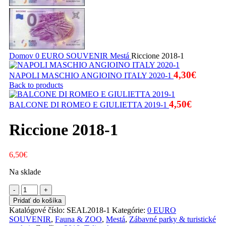
Domov
0 EURO SOUVENIR
Mestá
Riccione 2018-1
4,30
€
NAPOLI MASCHIO ANGIOINO ITALY 2020-1
Back to products
4,50
€
BALCONE DI ROMEO E GIULIETTA 2019-1
Riccione 2018-1
6,50
€
Na sklade
množstvo
Riccione
Pridať do košíka
2018-
Katalógové číslo:
SEAL2018-1
Kategórie:
0 EURO
1
SOUVENIR
,
Fauna & ZOO
,
Mestá
,
Zábavné parky & turistické