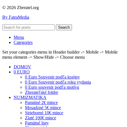
© 2026 Zberatel.org
By FatraMedia
Search
Menu
Categories
Set your categories menu in Header builder -> Mobile -> Mobile
menu element -> Show/Hide -> Choose menu
DOMOV
0 EURO
0 Euro Souvenir podľa krajiny
0 Euro Souvenir podľa roku vydania
0 Euro souvenir podľa motívu
Zberateľské foldre
NUMIZMATIKA
Pamätné 2€ mince
Mosadzné 5€ mince
Strieborné 10€ mince
Zlaté 100€ mince
Pamätné listy