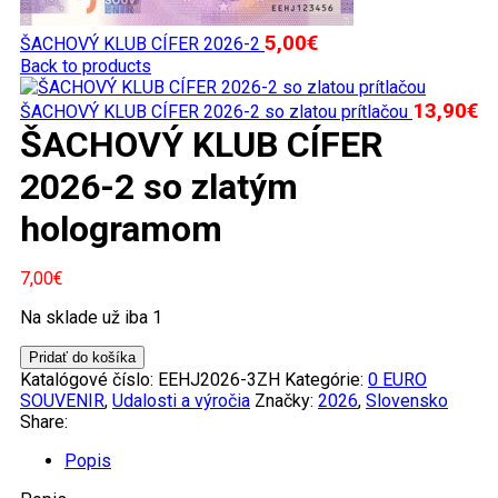
5,00
€
ŠACHOVÝ KLUB CÍFER 2026-2
Back to products
13,90
€
ŠACHOVÝ KLUB CÍFER 2026-2 so zlatou prítlačou
ŠACHOVÝ KLUB CÍFER
2026-2 so zlatým
hologramom
7,00
€
Na sklade už iba 1
množstvo
Pridať do košíka
ŠACHOVÝ
Katalógové číslo:
EEHJ2026-3ZH
Kategórie:
0 EURO
KLUB
SOUVENIR
,
Udalosti a výročia
Značky:
2026
,
Slovensko
CÍFER
Share:
2026-
2
Popis
so