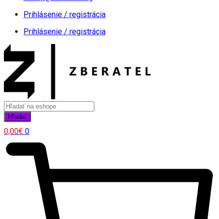
Prihlásenie / registrácia
Prihlásenie / registrácia
Products
search
Hľadať
0,00
€
0