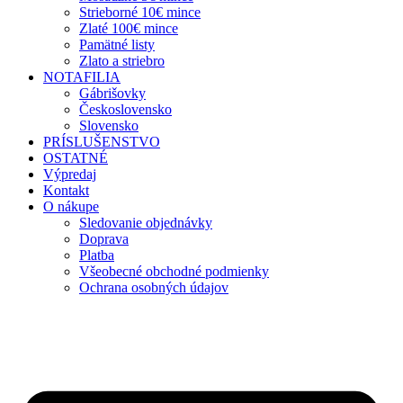
Strieborné 10€ mince
Zlaté 100€ mince
Pamätné listy
Zlato a striebro
NOTAFILIA
Gábrišovky
Československo
Slovensko
PRÍSLUŠENSTVO
OSTATNÉ
Výpredaj
Kontakt
O nákupe
Sledovanie objednávky
Doprava
Platba
Všeobecné obchodné podmienky
Ochrana osobných údajov