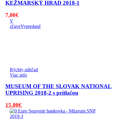
KEŽMARSKÝ HRAD 2018-1
7,00
€
V
zľave
Vypredané
Rýchly náhľad
Viac info
MUSEUM OF THE SLOVAK NATIONAL
UPRISING 2018-2 s prítlačou
Pôvodná
Aktuálna
15,00
€
cena
cena
bola:
je:
19,00€.
15,00€.