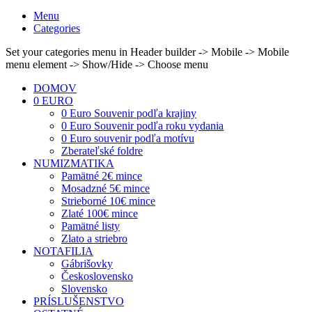
Menu
Categories
Set your categories menu in Header builder -> Mobile -> Mobile
menu element -> Show/Hide -> Choose menu
DOMOV
0 EURO
0 Euro Souvenir podľa krajiny
0 Euro Souvenir podľa roku vydania
0 Euro souvenir podľa motívu
Zberateľské foldre
NUMIZMATIKA
Pamätné 2€ mince
Mosadzné 5€ mince
Strieborné 10€ mince
Zlaté 100€ mince
Pamätné listy
Zlato a striebro
NOTAFILIA
Gábrišovky
Československo
Slovensko
PRÍSLUŠENSTVO