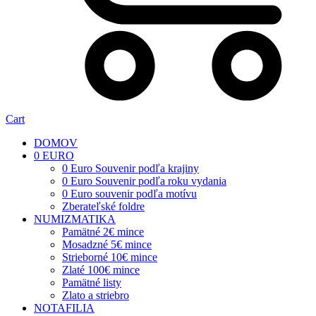
Cart
DOMOV
0 EURO
0 Euro Souvenir podľa krajiny
0 Euro Souvenir podľa roku vydania
0 Euro souvenir podľa motívu
Zberateľské foldre
NUMIZMATIKA
Pamätné 2€ mince
Mosadzné 5€ mince
Strieborné 10€ mince
Zlaté 100€ mince
Pamätné listy
Zlato a striebro
NOTAFILIA