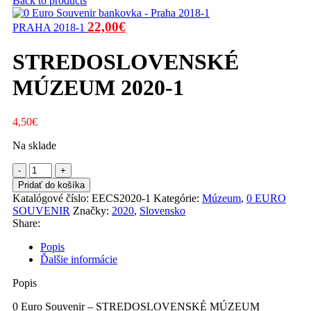
Back to products
Pôvodná
Aktuálna
22,00
€
PRAHA 2018-1
cena
cena
bola:
je:
STREDOSLOVENSKÉ
30,00€.
22,00€.
MÚZEUM 2020-1
4,50
€
Na sklade
množstvo
STREDOSLOVENSKÉ
Pridať do košíka
MÚZEUM
Katalógové číslo:
EECS2020-1
Kategórie:
Múzeum
,
0 EURO
2020-
SOUVENIR
Značky:
2020
,
Slovensko
1
Share:
Popis
Ďalšie informácie
Popis
0 Euro Souvenir – STREDOSLOVENSKÉ MÚZEUM