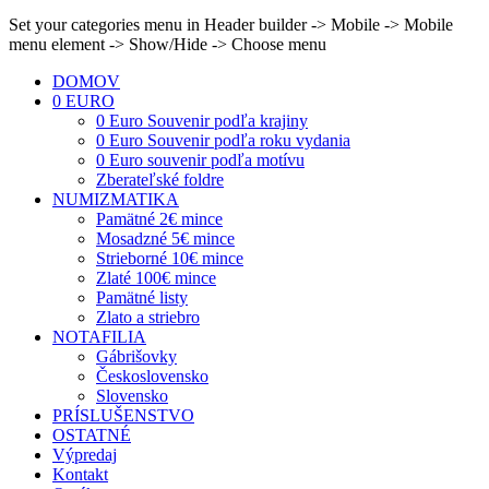
Set your categories menu in Header builder -> Mobile -> Mobile
menu element -> Show/Hide -> Choose menu
DOMOV
0 EURO
0 Euro Souvenir podľa krajiny
0 Euro Souvenir podľa roku vydania
0 Euro souvenir podľa motívu
Zberateľské foldre
NUMIZMATIKA
Pamätné 2€ mince
Mosadzné 5€ mince
Strieborné 10€ mince
Zlaté 100€ mince
Pamätné listy
Zlato a striebro
NOTAFILIA
Gábrišovky
Československo
Slovensko
PRÍSLUŠENSTVO
OSTATNÉ
Výpredaj
Kontakt