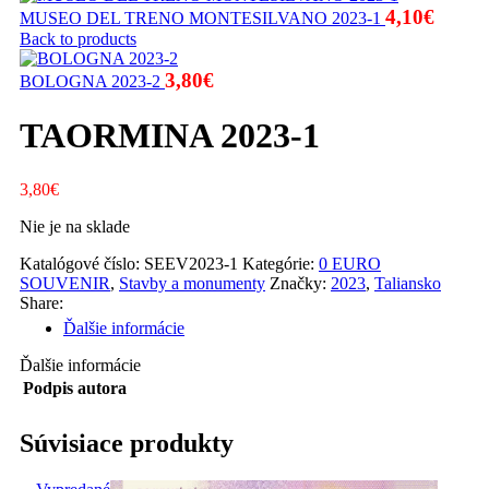
4,10
€
MUSEO DEL TRENO MONTESILVANO 2023-1
Back to products
3,80
€
BOLOGNA 2023-2
TAORMINA 2023-1
3,80
€
Nie je na sklade
Katalógové číslo:
SEEV2023-1
Kategórie:
0 EURO
SOUVENIR
,
Stavby a monumenty
Značky:
2023
,
Taliansko
Share:
Ďalšie informácie
Ďalšie informácie
Podpis autora
Súvisiace produkty