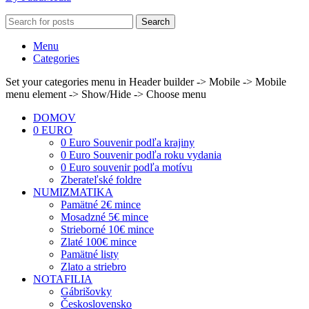
Search
Menu
Categories
Set your categories menu in Header builder -> Mobile -> Mobile
menu element -> Show/Hide -> Choose menu
DOMOV
0 EURO
0 Euro Souvenir podľa krajiny
0 Euro Souvenir podľa roku vydania
0 Euro souvenir podľa motívu
Zberateľské foldre
NUMIZMATIKA
Pamätné 2€ mince
Mosadzné 5€ mince
Strieborné 10€ mince
Zlaté 100€ mince
Pamätné listy
Zlato a striebro
NOTAFILIA
Gábrišovky
Československo