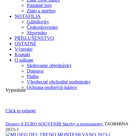
Pamätné listy
Zlato a striebro
NOTAFILIA
Gábrišovky
Československo
Slovensko
PRÍSLUŠENSTVO
OSTATNÉ
Výpredaj
Kontakt
O nákupe
Sledovanie objednávky
Doprava
Platba
Všeobecné obchodné podmienky
Ochrana osobných údajov
Vypredané
Click to enlarge
Domov
0 EURO SOUVENIR
Stavby a monumenty
TAORMINA
2023-1