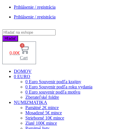
Prihlásenie / registrácia
Prihlásenie / registrácia
Products
search
Hľadať
0
0,00
€
Cart
DOMOV
0 EURO
0 Euro Souvenir podľa krajiny
0 Euro Souvenir podľa roku vydania
0 Euro souvenir podľa motívu
Zberateľské foldre
NUMIZMATIKA
Pamätné 2€ mince
Mosadzné 5€ mince
Strieborné 10€ mince
Zlaté 100€ mince
Pamätné listy