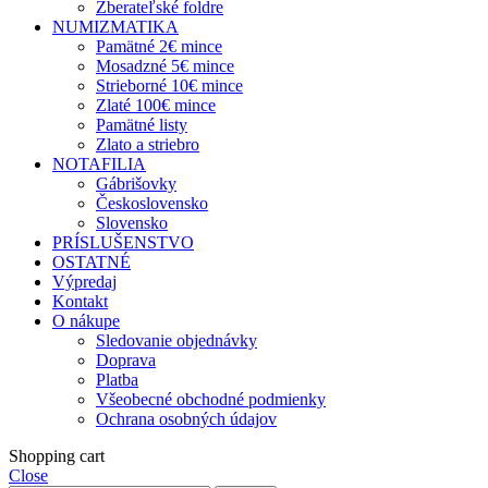
Zberateľské foldre
NUMIZMATIKA
Pamätné 2€ mince
Mosadzné 5€ mince
Strieborné 10€ mince
Zlaté 100€ mince
Pamätné listy
Zlato a striebro
NOTAFILIA
Gábrišovky
Československo
Slovensko
PRÍSLUŠENSTVO
OSTATNÉ
Výpredaj
Kontakt
O nákupe
Sledovanie objednávky
Doprava
Platba
Všeobecné obchodné podmienky
Ochrana osobných údajov
Shopping cart
Close