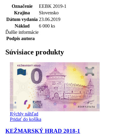
Označenie
EEBK 2019-1
Krajina
Slovensko
Dátum vydania
23.06.2019
Náklad
6 000 ks
Ďalšie informácie
Podpis autora
Súvisiace produkty
Rýchly náhľad
Pridať do košíka
KEŽMARSKÝ HRAD 2018-1