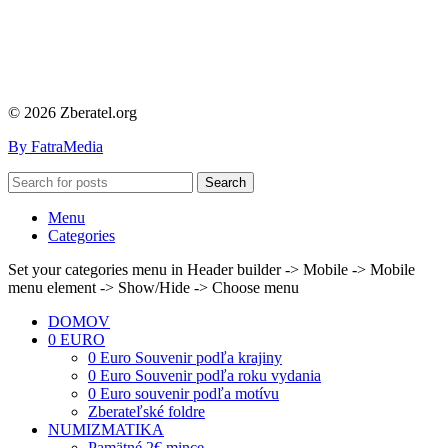
© 2026 Zberatel.org
By FatraMedia
Search
Menu
Categories
Set your categories menu in Header builder -> Mobile -> Mobile
menu element -> Show/Hide -> Choose menu
DOMOV
0 EURO
0 Euro Souvenir podľa krajiny
0 Euro Souvenir podľa roku vydania
0 Euro souvenir podľa motívu
Zberateľské foldre
NUMIZMATIKA
Pamätné 2€ mince