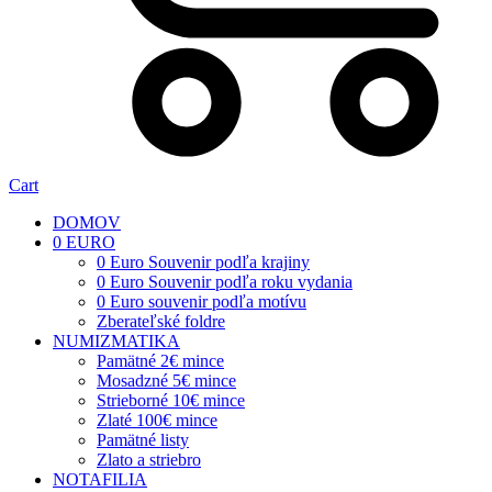
Cart
DOMOV
0 EURO
0 Euro Souvenir podľa krajiny
0 Euro Souvenir podľa roku vydania
0 Euro souvenir podľa motívu
Zberateľské foldre
NUMIZMATIKA
Pamätné 2€ mince
Mosadzné 5€ mince
Strieborné 10€ mince
Zlaté 100€ mince
Pamätné listy
Zlato a striebro
NOTAFILIA