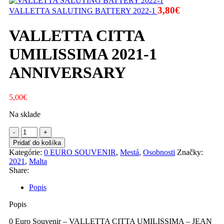
3,80
€
VALLETTA SALUTING BATTERY 2022-1
VALLETTA CITTA
UMILISSIMA 2021-1
ANNIVERSARY
5,00
€
Na sklade
množstvo
VALLETTA
Pridať do košíka
CITTA
Kategórie:
0 EURO SOUVENIR
,
Mestá
,
Osobnosti
Značky:
UMILISSIMA
2021
,
Malta
2021-
Share:
1
ANNIVERSARY
Popis
Popis
0 Euro Souvenir – VALLETTA CITTA UMILISSIMA – JEAN