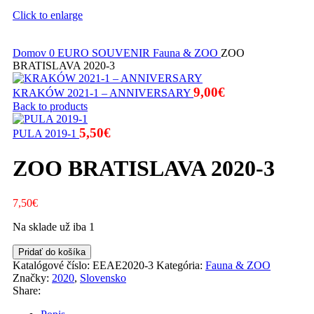
Click to enlarge
Domov
0 EURO SOUVENIR
Fauna & ZOO
ZOO
BRATISLAVA 2020-3
9,00
€
KRAKÓW 2021-1 – ANNIVERSARY
Back to products
5,50
€
PULA 2019-1
ZOO BRATISLAVA 2020-3
7,50
€
Na sklade už iba 1
množstvo
Pridať do košíka
ZOO
Katalógové číslo:
EEAE2020-3
Kategória:
Fauna & ZOO
BRATISLAVA
Značky:
2020
,
Slovensko
2020-
Share:
3