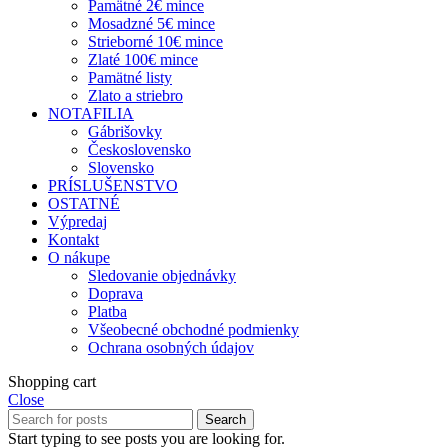
Pamätné 2€ mince
Mosadzné 5€ mince
Strieborné 10€ mince
Zlaté 100€ mince
Pamätné listy
Zlato a striebro
NOTAFILIA
Gábrišovky
Československo
Slovensko
PRÍSLUŠENSTVO
OSTATNÉ
Výpredaj
Kontakt
O nákupe
Sledovanie objednávky
Doprava
Platba
Všeobecné obchodné podmienky
Ochrana osobných údajov
Shopping cart
Close
Search
Start typing to see posts you are looking for.