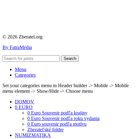
© 2026 Zberatel.org
By FatraMedia
Search
Menu
Categories
Set your categories menu in Header builder -> Mobile -> Mobile
menu element -> Show/Hide -> Choose menu
DOMOV
0 EURO
0 Euro Souvenir podľa krajiny
0 Euro Souvenir podľa roku vydania
0 Euro souvenir podľa motívu
Zberateľské foldre
NUMIZMATIKA