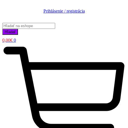
Prihlásenie / registrácia
Products
search
Hľadať
0,00
€
0