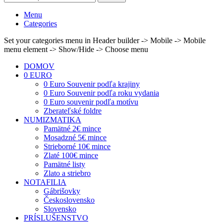
Menu
Categories
Set your categories menu in Header builder -> Mobile -> Mobile
menu element -> Show/Hide -> Choose menu
DOMOV
0 EURO
0 Euro Souvenir podľa krajiny
0 Euro Souvenir podľa roku vydania
0 Euro souvenir podľa motívu
Zberateľské foldre
NUMIZMATIKA
Pamätné 2€ mince
Mosadzné 5€ mince
Strieborné 10€ mince
Zlaté 100€ mince
Pamätné listy
Zlato a striebro
NOTAFILIA
Gábrišovky
Československo
Slovensko
PRÍSLUŠENSTVO