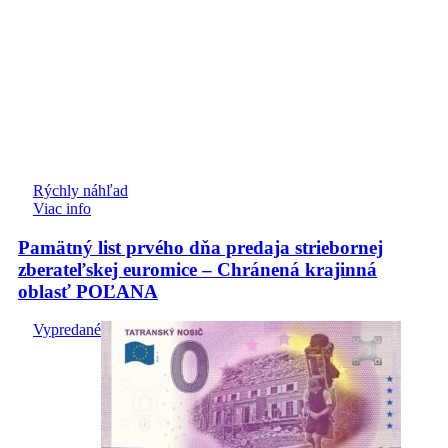
Rýchly náhľad
Viac info
Pamätný list prvého dňa predaja striebornej
zberateľskej euromice – Chránená krajinná
oblasť POĽANA
Vypredané