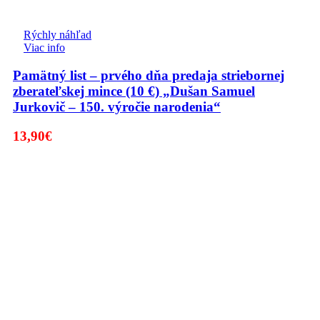
Rýchly náhľad
Viac info
Pamätný list – prvého dňa predaja striebornej
zberateľskej mince (10 €) „Dušan Samuel
Jurkovič – 150. výročie narodenia“
13,90
€