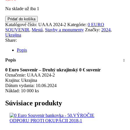
Na sklade už iba 1
množstvo
Pridať do košíka
KYIV
Katalógové číslo:
UAAA 2024-2
Kategórie:
0 EURO
2024-
SOUVENIR
,
Mestá
,
Stavby a monumenty
Značky:
2024
,
2
Ukrajina
Share:
Popis
Popis
0 Euro Souvenir – Druhý ukrajinský 0 € suvenír
Označenie: UAAA 2024-2
Krajina: Ukrajina
Dátum vydania: 10.06.2024
Náklad: 10 000 ks
Súvisiace produkty