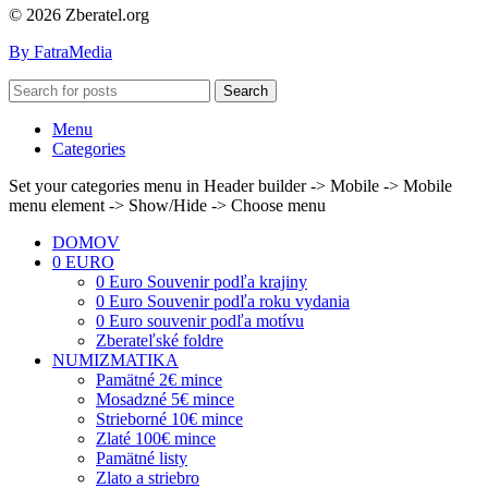
© 2026 Zberatel.org
By FatraMedia
Search
Menu
Categories
Set your categories menu in Header builder -> Mobile -> Mobile
menu element -> Show/Hide -> Choose menu
DOMOV
0 EURO
0 Euro Souvenir podľa krajiny
0 Euro Souvenir podľa roku vydania
0 Euro souvenir podľa motívu
Zberateľské foldre
NUMIZMATIKA
Pamätné 2€ mince
Mosadzné 5€ mince
Strieborné 10€ mince
Zlaté 100€ mince
Pamätné listy
Zlato a striebro