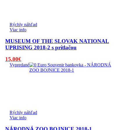
Rýchly náhľad
Viac info
MUSEUM OF THE SLOVAK NATIONAL
UPRISING 2018-2 s prítlačou
Pôvodná
Aktuálna
15,00
€
cena
cena
Vypredané
bola:
je:
19,00€.
15,00€.
Rýchly náhľad
Viac info
NÁRODNÁ ZOO BOJNICE 2018-1