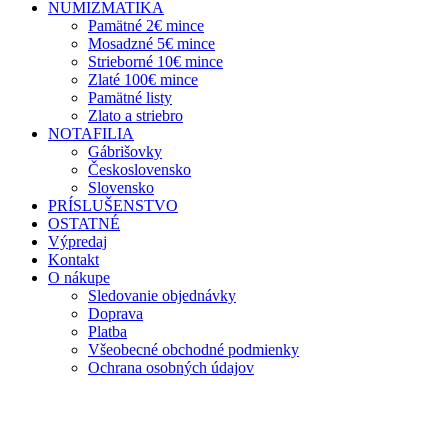
NUMIZMATIKA
Pamätné 2€ mince
Mosadzné 5€ mince
Strieborné 10€ mince
Zlaté 100€ mince
Pamätné listy
Zlato a striebro
NOTAFILIA
Gábrišovky
Československo
Slovensko
PRÍSLUŠENSTVO
OSTATNÉ
Výpredaj
Kontakt
O nákupe
Sledovanie objednávky
Doprava
Platba
Všeobecné obchodné podmienky
Ochrana osobných údajov