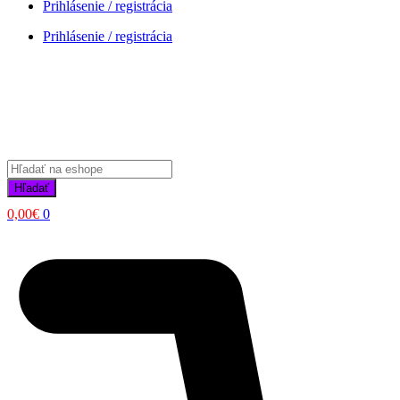
Prihlásenie / registrácia
Prihlásenie / registrácia
Products
search
Hľadať
0,00
€
0