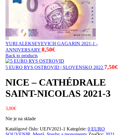
YURI ALEKSEYEVICH GAGARIN 2021-1 -
8,50
€
ANNIVERSARY
Back to products
7,50
€
5 EURO RYS OSTROVID | SLOVENSKO 2022
NICE – CATHÉDRALE
SAINT-NICOLAS 2021-3
3,80
€
Nie je na sklade
Katalógové číslo:
UEJV2021-1
Kategórie:
0 EURO
SOUVENIR
,
Mestá
,
Stavby a monumenty
Značky:
2021
,