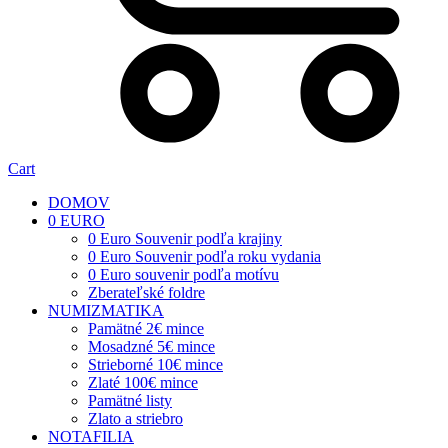
Cart
DOMOV
0 EURO
0 Euro Souvenir podľa krajiny
0 Euro Souvenir podľa roku vydania
0 Euro souvenir podľa motívu
Zberateľské foldre
NUMIZMATIKA
Pamätné 2€ mince
Mosadzné 5€ mince
Strieborné 10€ mince
Zlaté 100€ mince
Pamätné listy
Zlato a striebro
NOTAFILIA