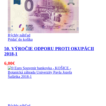
Rýchly náhľad
Pridať do košíka
50. VÝROČIE ODPORU PROTI OKUPÁCII
2018-1
6,00
€
Rýchly náhľad