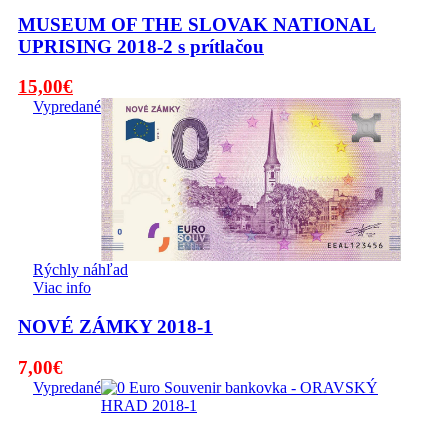
MUSEUM OF THE SLOVAK NATIONAL
UPRISING 2018-2 s prítlačou
Pôvodná
Aktuálna
15,00
€
cena
cena
Vypredané
bola:
je:
19,00€.
15,00€.
Rýchly náhľad
Viac info
NOVÉ ZÁMKY 2018-1
7,00
€
Vypredané