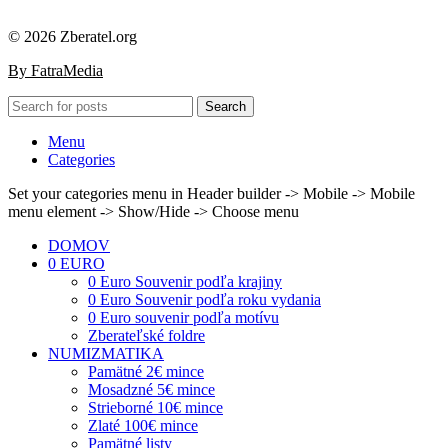
© 2026 Zberatel.org
By FatraMedia
Search
Menu
Categories
Set your categories menu in Header builder -> Mobile -> Mobile
menu element -> Show/Hide -> Choose menu
DOMOV
0 EURO
0 Euro Souvenir podľa krajiny
0 Euro Souvenir podľa roku vydania
0 Euro souvenir podľa motívu
Zberateľské foldre
NUMIZMATIKA
Pamätné 2€ mince
Mosadzné 5€ mince
Strieborné 10€ mince
Zlaté 100€ mince
Pamätné listy