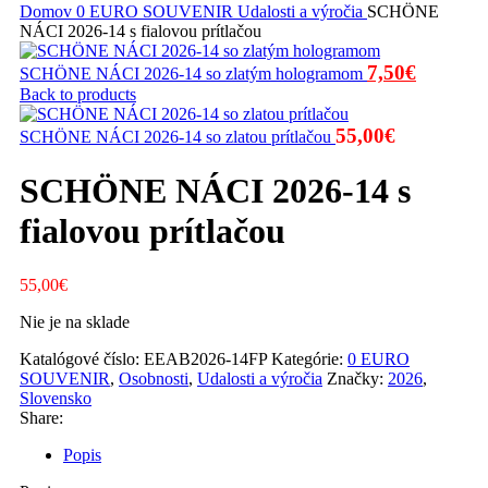
Domov
0 EURO SOUVENIR
Udalosti a výročia
SCHÖNE
NÁCI 2026-14 s fialovou prítlačou
Pôvodná
Aktuál
7,50
€
SCHÖNE NÁCI 2026-14 so zlatým hologramom
cena
cena
Back to products
bola:
je:
55,00
€
SCHÖNE NÁCI 2026-14 so zlatou prítlačou
7,90€.
7,50€.
SCHÖNE NÁCI 2026-14 s
fialovou prítlačou
55,00
€
Nie je na sklade
Katalógové číslo:
EEAB2026-14FP
Kategórie:
0 EURO
SOUVENIR
,
Osobnosti
,
Udalosti a výročia
Značky:
2026
,
Slovensko
Share:
Popis