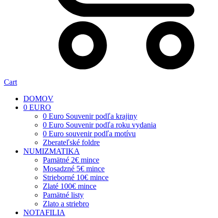
Cart
DOMOV
0 EURO
0 Euro Souvenir podľa krajiny
0 Euro Souvenir podľa roku vydania
0 Euro souvenir podľa motívu
Zberateľské foldre
NUMIZMATIKA
Pamätné 2€ mince
Mosadzné 5€ mince
Strieborné 10€ mince
Zlaté 100€ mince
Pamätné listy
Zlato a striebro
NOTAFILIA