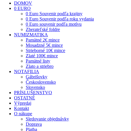
DOMOV
0 EURO
0 Euro Souvenir podľa krajiny
0 Euro Souvenir podľa roku vydania
0 Euro souvenir podľa motívu
Zberateľské foldre
NUMIZMATIKA
Pamätné 2€ mince
Mosadzné 5€ mince
Strieborné 10€ mince
Zlaté 100€ mince
Pamätné listy
Zlato a striebro
NOTAFILIA
Gábrišovky
Československo
Slovensko
PRÍSLUŠENSTVO
OSTATNÉ
Výpredaj
Kontakt
O nákupe
Sledovanie objednávky
Doprava
Platba