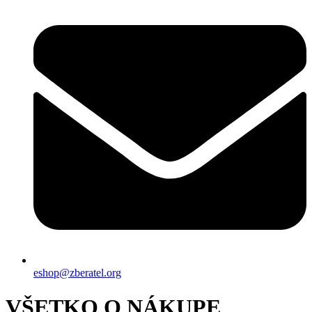
eshop@zberatel.org
VŠETKO O NÁKUPE