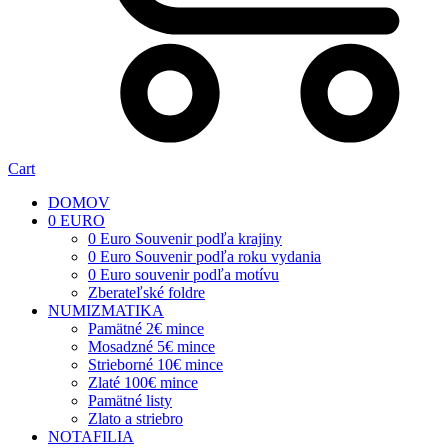
Cart
DOMOV
0 EURO
0 Euro Souvenir podľa krajiny
0 Euro Souvenir podľa roku vydania
0 Euro souvenir podľa motívu
Zberateľské foldre
NUMIZMATIKA
Pamätné 2€ mince
Mosadzné 5€ mince
Strieborné 10€ mince
Zlaté 100€ mince
Pamätné listy
Zlato a striebro
NOTAFILIA