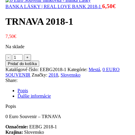
6,50
€
BANKA LÁSKY | REAL LOVE BANK 2018-1
TRNAVA 2018-1
7,50
€
Na sklade
množstvo
TRNAVA
Pridať do košíka
2018-
Katalógové číslo:
EEBG2018-1
Kategórie:
Mestá
,
0 EURO
1
SOUVENIR
Značky:
2018
,
Slovensko
Share:
Popis
Ďalšie informácie
Popis
0 Euro Souvenir – TRNAVA
Označenie:
EEBG 2018-1
Krajina:
Slovensko