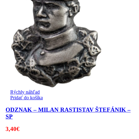
Rýchly náhľad
Pridať do košíka
ODZNAK – MILAN RASTISTAV ŠTEFÁNIK –
SP
3,40
€