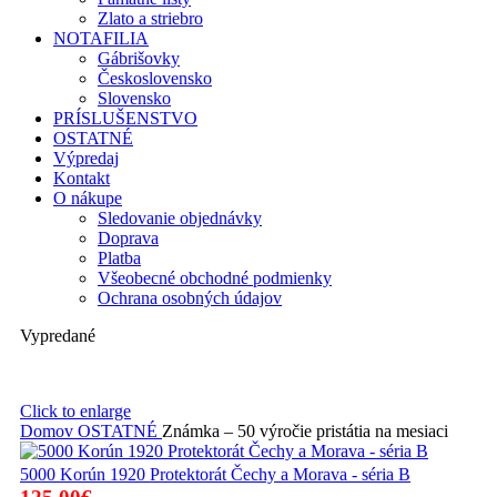
Zlato a striebro
NOTAFILIA
Gábrišovky
Československo
Slovensko
PRÍSLUŠENSTVO
OSTATNÉ
Výpredaj
Kontakt
O nákupe
Sledovanie objednávky
Doprava
Platba
Všeobecné obchodné podmienky
Ochrana osobných údajov
Vypredané
Click to enlarge
Domov
OSTATNÉ
Známka – 50 výročie pristátia na mesiaci
5000 Korún 1920 Protektorát Čechy a Morava - séria B
Pôvodná
Aktuálna