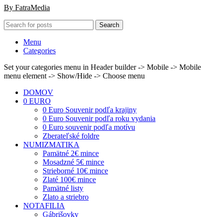
By FatraMedia
Search
Menu
Categories
Set your categories menu in Header builder -> Mobile -> Mobile
menu element -> Show/Hide -> Choose menu
DOMOV
0 EURO
0 Euro Souvenir podľa krajiny
0 Euro Souvenir podľa roku vydania
0 Euro souvenir podľa motívu
Zberateľské foldre
NUMIZMATIKA
Pamätné 2€ mince
Mosadzné 5€ mince
Strieborné 10€ mince
Zlaté 100€ mince
Pamätné listy
Zlato a striebro
NOTAFILIA
Gábrišovky