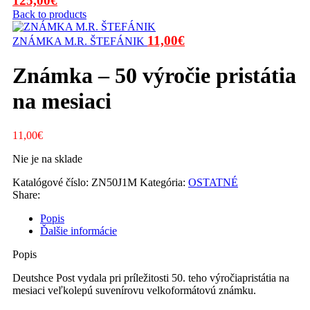
125,00
€
cena
cena
Back to products
bola:
je:
Pôvodná
Aktuálna
11,00
€
ZNÁMKA M.R. ŠTEFÁNIK
150,00€.
125,00€.
cena
cena
bola:
je:
Známka – 50 výročie pristátia
13,00€.
11,00€.
na mesiaci
11,00
€
Nie je na sklade
Katalógové číslo:
ZN50J1M
Kategória:
OSTATNÉ
Share:
Popis
Ďalšie informácie
Popis
Deutshce Post vydala pri príležitosti 50. teho výročiapristátia na
mesiaci veľkolepú suvenírovu velkoformátovú známku.