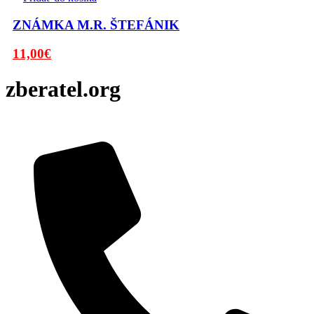
ZNÁMKA M.R. ŠTEFÁNIK
Pôvodná
Aktuálna
11,00
€
cena
cena
bola:
je:
zberatel.org
13,00€.
11,00€.