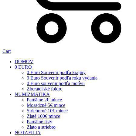
Cart
DOMOV
0 EURO
0 Euro Souvenir podľa krajiny
0 Euro Souvenir podľa roku vydania
0 Euro souvenir podľa motívu
Zberateľské foldre
NUMIZMATIKA
Pamätné 2€ mince
Mosadzné 5€ mince
Strieborné 10€ mince
Zlaté 100€ mince
Pamätné listy
Zlato a striebro
NOTAFILIA