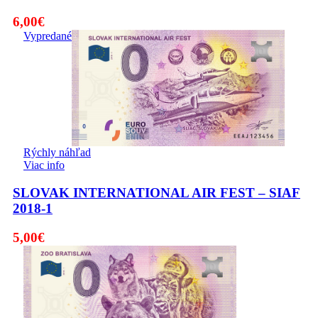
6,00
€
Vypredané
Rýchly náhľad
Viac info
SLOVAK INTERNATIONAL AIR FEST – SIAF
2018-1
5,00
€