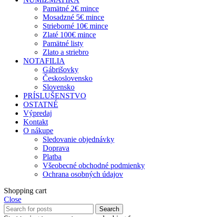
Pamätné 2€ mince
Mosadzné 5€ mince
Strieborné 10€ mince
Zlaté 100€ mince
Pamätné listy
Zlato a striebro
NOTAFILIA
Gábrišovky
Československo
Slovensko
PRÍSLUŠENSTVO
OSTATNÉ
Výpredaj
Kontakt
O nákupe
Sledovanie objednávky
Doprava
Platba
Všeobecné obchodné podmienky
Ochrana osobných údajov
Shopping cart
Close
Search