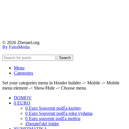
© 2026 Zberatel.org
By FatraMedia
Search
Menu
Categories
Set your categories menu in Header builder -> Mobile -> Mobile
menu element -> Show/Hide -> Choose menu
DOMOV
0 EURO
0 Euro Souvenir podľa krajiny
0 Euro Souvenir podľa roku vydania
0 Euro souvenir podľa motívu
Zberateľské foldre
NUMIZMATIKA