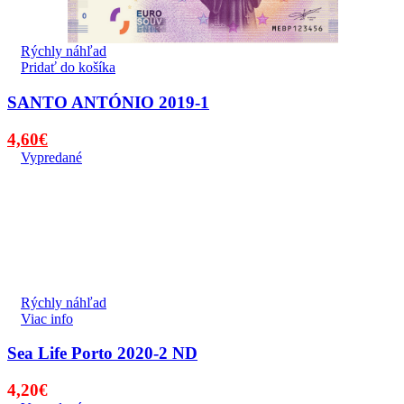
Rýchly náhľad
Pridať do košíka
SANTO ANTÓNIO 2019-1
Pôvodná
Aktuálna
4,60
€
cena
cena
Vypredané
bola:
je:
4,80€.
4,60€.
Rýchly náhľad
Viac info
Sea Life Porto 2020-2 ND
4,20
€