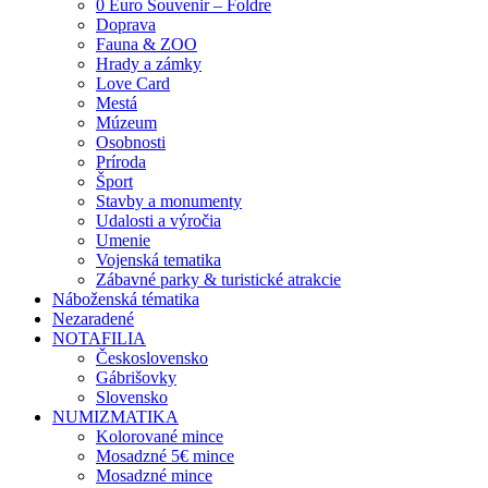
0 Euro Souvenir – Foldre
Doprava
Fauna & ZOO
Hrady a zámky
Love Card
Mestá
Múzeum
Osobnosti
Príroda
Šport
Stavby a monumenty
Udalosti a výročia
Umenie
Vojenská tematika
Zábavné parky & turistické atrakcie
Náboženská tématika
Nezaradené
NOTAFILIA
Československo
Gábrišovky
Slovensko
NUMIZMATIKA
Kolorované mince
Mosadzné 5€ mince
Mosadzné mince