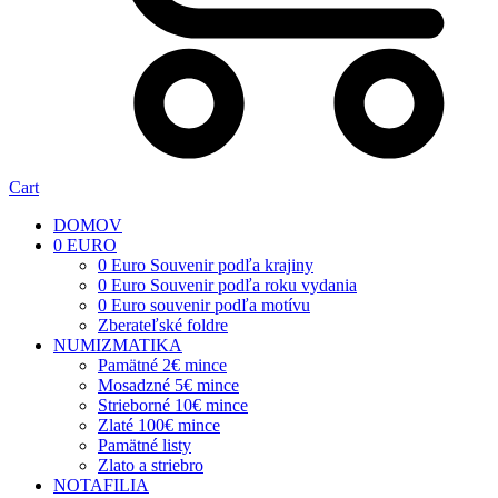
Cart
DOMOV
0 EURO
0 Euro Souvenir podľa krajiny
0 Euro Souvenir podľa roku vydania
0 Euro souvenir podľa motívu
Zberateľské foldre
NUMIZMATIKA
Pamätné 2€ mince
Mosadzné 5€ mince
Strieborné 10€ mince
Zlaté 100€ mince
Pamätné listy
Zlato a striebro
NOTAFILIA