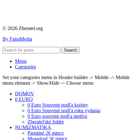
© 2026 Zberatel.org
By FatraMedia
Search
Menu
Categories
Set your categories menu in Header builder -> Mobile -> Mobile
menu element -> Show/Hide -> Choose menu
DOMOV
0 EURO
0 Euro Souvenir podľa krajiny
0 Euro Souvenir podľa roku vydania
0 Euro souvenir podľa motívu
Zberateľské foldre
NUMIZMATIKA
Pamätné 2€ mince
Mosadzné 5€ mince