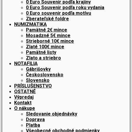
0 Euro Souvenir podľa krajiny
0 Euro Souvenir podľa roku vydania
0 Euro souvenir podľa motívu
Zberateľské foldre
NUMIZMATIKA
Pamätné 2€ mince
Mosadzné 5€ mince
Strieborné 10€ mince
Zlaté 100€ mince
Pamätné listy
Zlato a striebro
NOTAFILIA
Gábrišovky
Československo
Slovensko
PRÍSLUŠENSTVO
OSTATNÉ
Výpredaj
Kontakt
O nákupe
Sledovanie objednávky
Doprava
Platba
Všeobecné obchodné podmienky