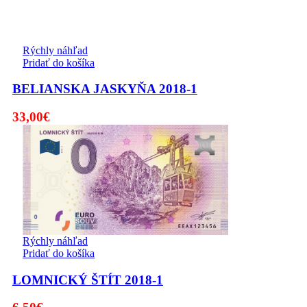
Rýchly náhľad
Pridať do košíka
BELIANSKA JASKYŇA 2018-1
33,00
€
Rýchly náhľad
Pridať do košíka
LOMNICKÝ ŠTÍT 2018-1