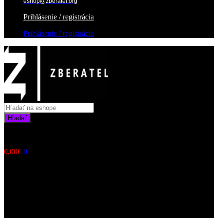
eshop@zberatel.org
Prihlásenie / registrácia
Prihlásenie / registrácia
Products
search
Hľadať
0,00
€
0