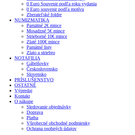
0 Euro Souvenir podľa roku vydania
0 Euro souvenir podľa motívu
Zberateľské foldre
NUMIZMATIKA
Pamätné 2€ mince
Mosadzné 5€ mince
Strieborné 10€ mince
Zlaté 100€ mince
Pamätné listy
Zlato a striebro
NOTAFILIA
Gábrišovky
Československo
Slovensko
PRÍSLUŠENSTVO
OSTATNÉ
Výpredaj
Kontakt
O nákupe
Sledovanie objednávky
Doprava
Platba
Všeobecné obchodné podmienky
Ochrana osobných údajov