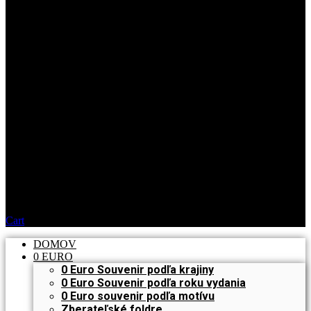
Cart
DOMOV
0 EURO
0 Euro Souvenir podľa krajiny
0 Euro Souvenir podľa roku vydania
0 Euro souvenir podľa motívu
Zberateľské foldre