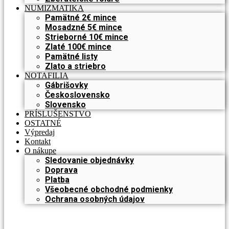
NUMIZMATIKA
Pamätné 2€ mince
Mosadzné 5€ mince
Strieborné 10€ mince
Zlaté 100€ mince
Pamätné listy
Zlato a striebro
NOTAFILIA
Gábrišovky
Československo
Slovensko
PRÍSLUŠENSTVO
OSTATNÉ
Výpredaj
Kontakt
O nákupe
Sledovanie objednávky
Doprava
Platba
Všeobecné obchodné podmienky
Ochrana osobných údajov