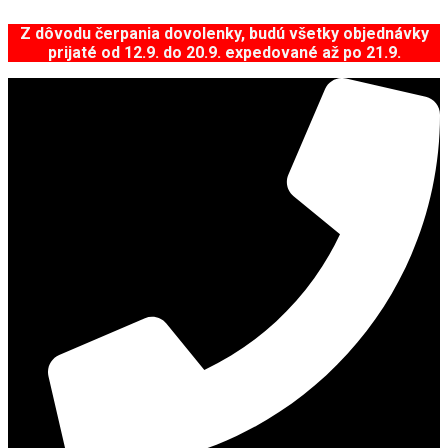
Z dôvodu čerpania dovolenky, budú všetky objednávky
prijaté od 12.9. do 20.9. expedované až po 21.9.